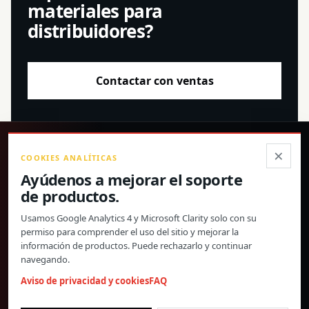
materiales para
distribuidores?
Contactar con ventas
®
×
COOKIES ANALÍTICAS
Ayúdenos a mejorar el soporte
Productos de precisión, especificaciones confirmadas y
de productos.
soporte global directo.
Usamos Google Analytics 4 y Microsoft Clarity solo con su
© 2026 Toway Technology (Shanghai) Co., Ltd. Todos los derechos
permiso para comprender el uso del sitio y mejorar la
reservados.
información de productos. Puede rechazarlo y continuar
Privacidad y cookies
FAQ
Configuración de cookies
navegando.
MATERIALES DE PRODUCTO Y COOPERACIÓN CON
Aviso de privacidad y cookies
FAQ
DISTRIBUIDORES
morgan@towaygroup.com