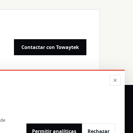
Contactar con Towaytek
×
ON DISTRIBUIDORES
ede
Permitir analíticas
Rechazar