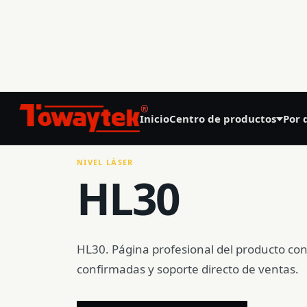
01
®
Inicio
Centro de productos
Por 
Inicio
/
Centro de productos
/
Construcción de precisi
Agricultura de precisión
NIVEL LÁSER
HL30
GNSS Land Leveling System AG808
GNSS Autosteering System AG608
Laser Land Leveling System AG606
HL30. Página profesional del producto co
confirmadas y soporte directo de ventas.