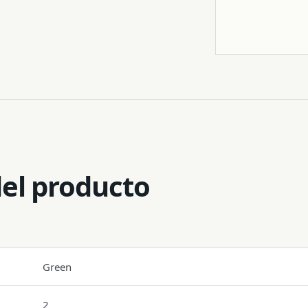
Trípode
del producto
Green
2