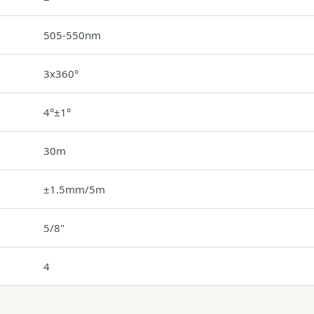
505-550nm
3x360°
4°±1°
30m
±1.5mm/5m
5/8"
4