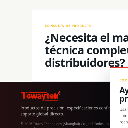
CONSULTA DE PRODUCTO
¿Necesita el man
técnica comple
distribuidores?
COO
Ay
®
pr
Productos de precisión, especificaciones confirmadas y
Usam
soporte global directo.
comp
rech
© 2026 Toway Technology (Shanghai) Co., Ltd. Todos los derechos