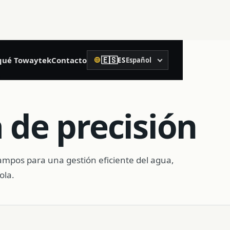
🇪🇸
qué Towaytek
Contacto
ES
Español
Idioma
02
n
Construcción de precisión
 de precisión
Nivel láser rotativo
Nivel láser
ampos para una gestión eficiente del agua,
ola.
Medidor láser de distancia
Nivel de burbuja
Receptor de control de maquinaria