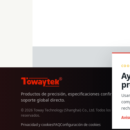
COO
Ay
®
pr
Productos de precisión, especificaciones confirmadas y
Usam
soporte global directo.
comp
rech
© 2026 Toway Technology (Shanghai) Co., Ltd. Todos los derechos
reservados.
Avis
Privacidad y cookies
FAQ
Configuración de cookies