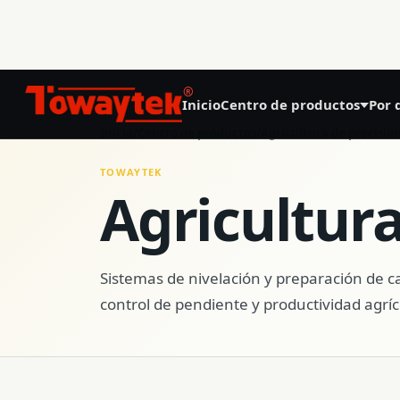
®
Inicio
Centro de productos
Por 
01
Inicio
/
Centro de productos
/
Agricultura de precisió
Agricultura de precisión
TOWAYTEK
Agricultura
GNSS Land Leveling System AG808
GNSS Autosteering System AG608
Sistemas de nivelación y preparación de c
control de pendiente y productividad agríc
Laser Land Leveling System AG606