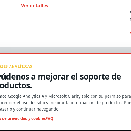
Ver detalles
KIES ANALÍTICAS
údenos a mejorar el soporte de
oductos.
os Google Analytics 4 y Microsoft Clarity solo con su permiso para
MATERIALES DE PRODUCTO Y COOPERACIÓN C
render el uso del sitio y mejorar la información de productos. Pu
morgan@towaygroup.com
azarlo y continuar navegando.
o de privacidad y cookies
FAQ