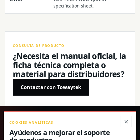
specification sheet.
CONSULTA DE PRODUCTO
¿Necesita el manual oficial, la
ficha técnica completa o
material para distribuidores?
Contactar con Towaytek
®
×
COOKIES ANALÍTICAS
Ayúdenos a mejorar el soporte
Productos de precisión, especificaciones confirmadas y
de productos.