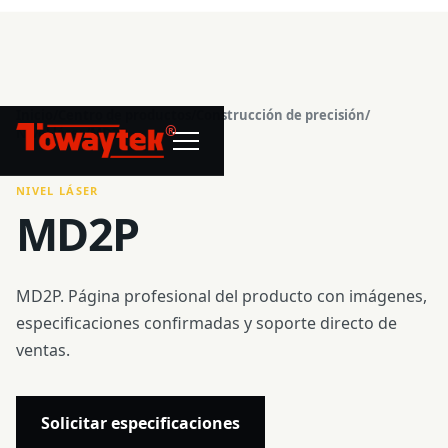
Inicio
/
Centro de productos
/
Construcción de precisión
/
®
Nivel láser
/
MD2P
NIVEL LÁSER
MD2P
MD2P. Página profesional del producto con imágenes,
especificaciones confirmadas y soporte directo de
ventas.
Solicitar especificaciones