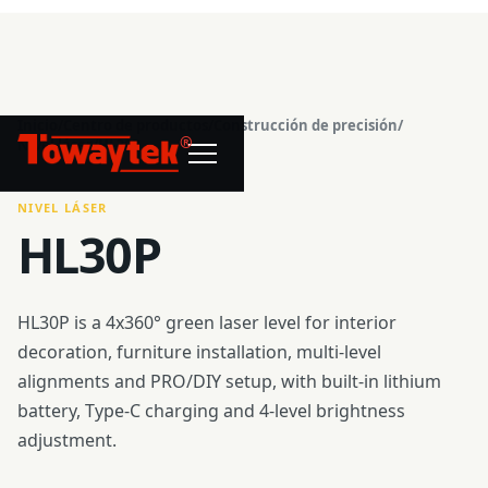
Inicio
/
Centro de productos
/
Construcción de precisión
/
®
Nivel láser
/
HL30P
NIVEL LÁSER
HL30P
HL30P is a 4x360° green laser level for interior
decoration, furniture installation, multi-level
alignments and PRO/DIY setup, with built-in lithium
battery, Type-C charging and 4-level brightness
adjustment.