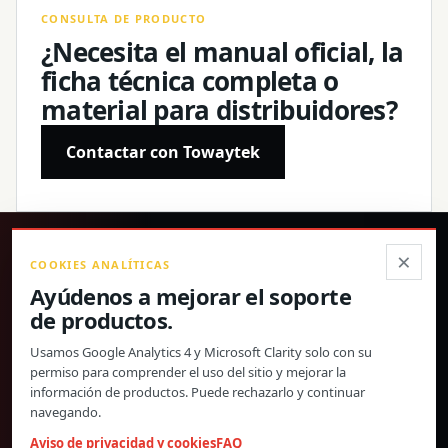
CONSULTA DE PRODUCTO
¿Necesita el manual oficial, la
ficha técnica completa o
material para distribuidores?
Contactar con Towaytek
®
×
COOKIES ANALÍTICAS
Ayúdenos a mejorar el soporte
Productos de precisión, especificaciones confirmadas y
de productos.
soporte global directo.
Usamos Google Analytics 4 y Microsoft Clarity solo con su
© 2026 Toway Technology (Shanghai) Co., Ltd. Todos los derechos
permiso para comprender el uso del sitio y mejorar la
reservados.
información de productos. Puede rechazarlo y continuar
Privacidad y cookies
FAQ
Configuración de cookies
navegando.
MATERIALES DE PRODUCTO Y COOPERACIÓN CON
Aviso de privacidad y cookies
FAQ
DISTRIBUIDORES