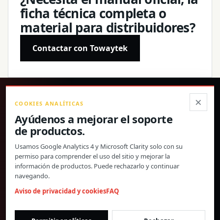
ficha técnica completa o
material para distribuidores?
Contactar con Towaytek
®
×
COOKIES ANALÍTICAS
Ayúdenos a mejorar el soporte
Productos de precisión, especificaciones confirmadas y
de productos.
soporte global directo.
Usamos Google Analytics 4 y Microsoft Clarity solo con su
© 2026 Toway Technology (Shanghai) Co., Ltd. Todos los derechos
permiso para comprender el uso del sitio y mejorar la
reservados.
información de productos. Puede rechazarlo y continuar
Privacidad y cookies
FAQ
Configuración de cookies
navegando.
MATERIALES DE PRODUCTO Y COOPERACIÓN CON
Aviso de privacidad y cookies
FAQ
DISTRIBUIDORES
morgan@towaygroup.com