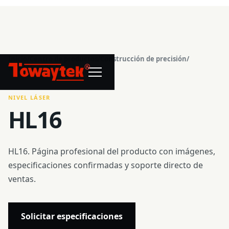
Inicio
/
Centro de productos
/
Construcción de precisión
/
®
Nivel láser
/
HL16
NIVEL LÁSER
HL16
HL16. Página profesional del producto con imágenes,
especificaciones confirmadas y soporte directo de
ventas.
Solicitar especificaciones