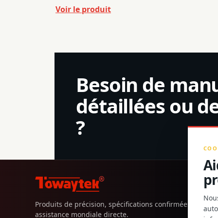
Voir le produit
Besoin de manue
détaillées ou d
?
COO
Ai
pr
®
Nous
Produits de précision, spécifications confirmées et
auto
assistance mondiale directe.