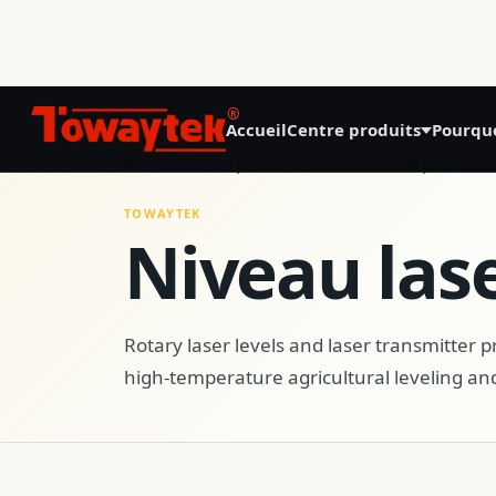
®
Accueil
Centre produits
Pourqu
01
Accueil
/
Centre produits
/
Construction de précision
/
Agriculture de précision
TOWAYTEK
Niveau lase
GNSS Land Leveling System AG808
GNSS Autosteering System AG608
Rotary laser levels and laser transmitter p
high-temperature agricultural leveling an
Laser Land Leveling System AG606