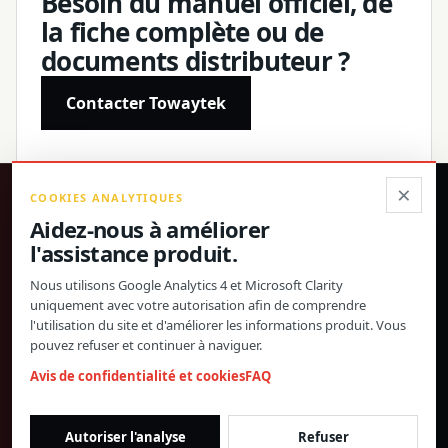
Besoin du manuel officiel, de
la fiche complète ou de
documents distributeur ?
Contacter Towaytek
×
COOKIES ANALYTIQUES
®
Aidez-nous à améliorer
l'assistance produit.
Produits de précision, spécifications confirmées et
assistance mondiale directe.
Nous utilisons Google Analytics 4 et Microsoft Clarity
uniquement avec votre autorisation afin de comprendre
© 2026 Toway Technology (Shanghai) Co., Ltd. Tous droits réservés.
l'utilisation du site et d'améliorer les informations produit. Vous
Confidentialité et cookies
FAQ
Paramètres des cookies
pouvez refuser et continuer à naviguer.
DOCUMENTS PRODUITS ET COOPÉRATION
Avis de confidentialité et cookies
FAQ
DISTRIBUTEURS
morgan@towaygroup.com
Autoriser l'analyse
Refuser