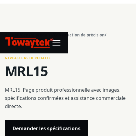
Accueil
/
Centre produits
/
Construction de précision
/
®
Niveau laser rotatif
/
MRL15
NIVEAU LASER ROTATIF
MRL15
MRL15. Page produit professionnelle avec images,
spécifications confirmées et assistance commerciale
directe.
Demander les spécifications