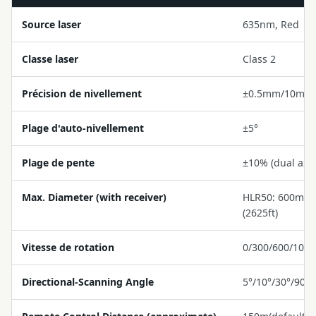
Source laser
635nm, Red
Classe laser
Class 2
Précision de nivellement
±0.5mm/10m
Plage d'auto-nivellement
±5°
Plage de pente
±10% (dual axis
Max. Diameter (with receiver)
HLR50: 600m (1
(2625ft)
Vitesse de rotation
0/300/600/100
Directional-Scanning Angle
5°/10°/30°/90°