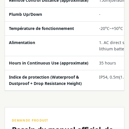
Remote Control Distance (approximate)
150m(default)
Plumb Up/Down
-
Température de fonctionnement
-20°C~+50°C (-
Alimentation
1. AC direct su
lithium battery
Hours in Continuous Use (approximate)
35 hours
Indice de protection (Waterproof &
IP54, 0.5m(1.65f
Dustproof + Drop Resistance Height)
DEMANDE PRODUIT