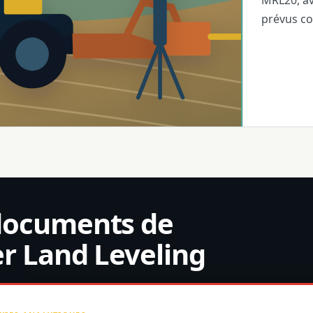
MRL20, av
prévus c
documents de
r Land Leveling