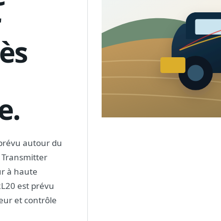
r
ès
e.
prévu autour du
r Transmitter
ur à haute
L20 est prévu
eur et contrôle