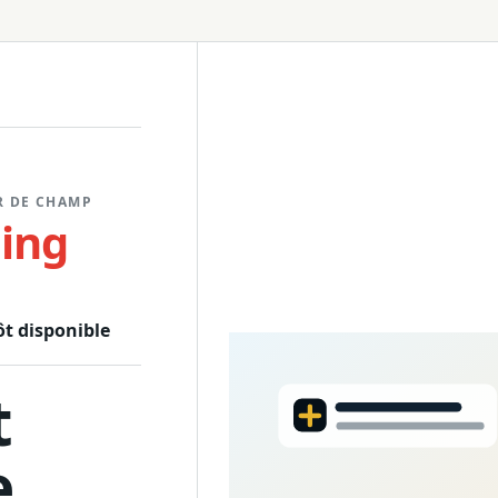
Trépied
R DE CHAMP
ling
ôt disponible
t
e