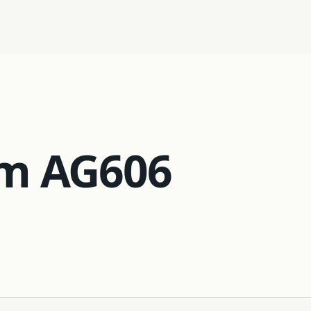
03
Robotique
em AG606