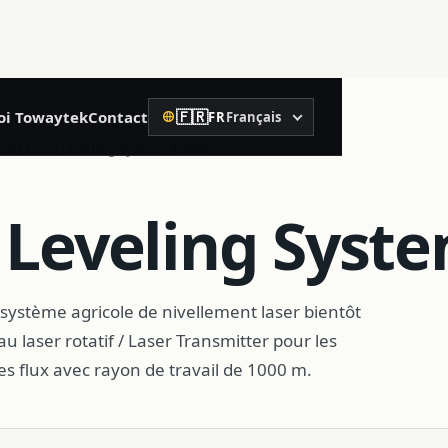
🇫🇷
oi Towaytek
Contact
FR
Français
Langue
02
aser Land Leveling System AG606
Construction de précision
 Leveling Syst
Niveau laser rotatif
Niveau laser
système agricole de nivellement laser bientôt
u laser rotatif / Laser Transmitter pour les
Télémètre laser
s flux avec rayon de travail de 1000 m.
Niveau à bulle
Récepteur de contrôle machine