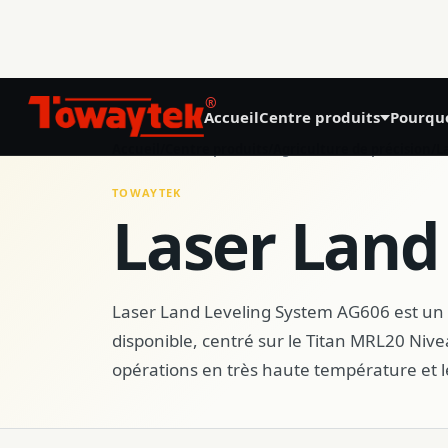
®
Accueil
Centre produits
Pourqu
01
Accueil
/
Centre produits
/
Agriculture de précision
/
L
Agriculture de précision
TOWAYTEK
Laser Land
GNSS Land Leveling System AG808
GNSS Autosteering System AG608
Laser Land Leveling System AG606 est un 
disponible, centré sur le Titan MRL20 Nivea
Laser Land Leveling System AG606
opérations en très haute température et le