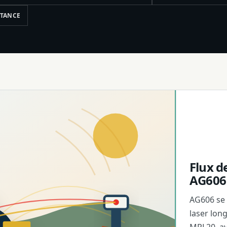
STANCE
Flux d
AG606
AG606 se 
laser lon