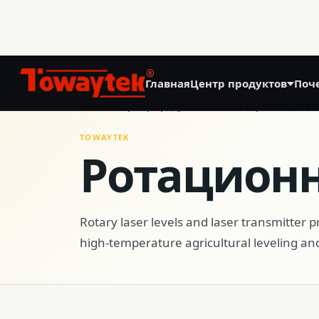
®
Главная
Центр продуктов
Поч
01
Главная
/
Центр продуктов
/
Точное строительство
Точное земледелие
TOWAYTEK
Ротацион
GNSS Land Leveling System AG808
GNSS Autosteering System AG608
Rotary laser levels and laser transmitter p
high-temperature agricultural leveling an
Laser Land Leveling System AG606