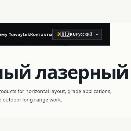
🇷🇺
ему Towaytek
Контакты
RU
Русский
Язык
02
/
Ротационный лазерный нивелир
Точное строительство
ный лазерный
Ротационный лазерный нивелир
Лазерный уровень
roducts for horizontal layout, grade applications,
d outdoor long-range work.
Лазерный дальномер
Пузырьковый уровень
Приёмник управления техникой