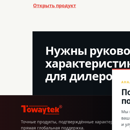
Открыть продукт
Нужны руково
характеристи
для дилеров?
АНА
П
п
®
Мы и
ваш
Точные продукты, подтверждённые характеристики 
и у
прямая глобальная поддержка.