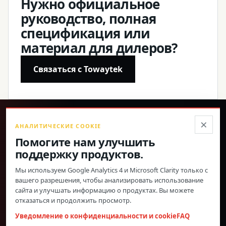
Нужно официальное
руководство, полная
спецификация или
материал для дилеров?
Связаться с Towaytek
®
×
АНАЛИТИЧЕСКИЕ COOKIE
Помогите нам улучшить
Точные продукты, подтверждённые характеристики и
поддержку продуктов.
прямая глобальная поддержка.
Мы используем Google Analytics 4 и Microsoft Clarity только с
© 2026 Toway Technology (Shanghai) Co., Ltd. Все права
вашего разрешения, чтобы анализировать использование
защищены.
сайта и улучшать информацию о продуктах. Вы можете
Конфиденциальность и файлы cookie
FAQ
Настройки cookie
отказаться и продолжить просмотр.
МАТЕРИАЛЫ ПО ПРОДУКЦИИ И СОТРУДНИЧЕСТВО
Уведомление о конфиденциальности и cookie
FAQ
С ДИЛЕРАМИ