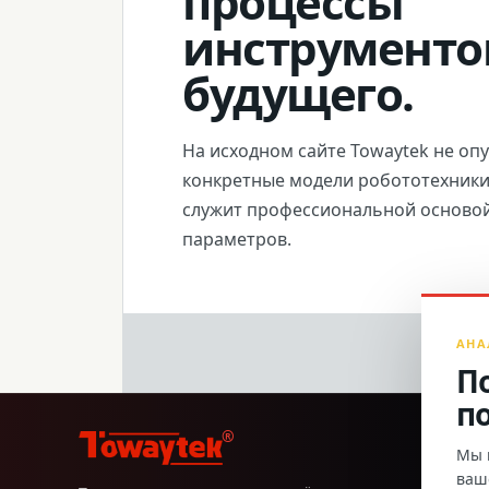
процессы
инструменто
будущего.
На исходном сайте Towaytek не оп
конкретные модели робототехники.
служит профессиональной осново
параметров.
АНА
П
п
®
Мы и
ваш