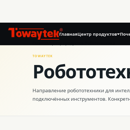
®
Главная
Центр продуктов
Поч
01
Главная
/
Центр продуктов
/
Робототехника
Точное земледелие
TOWAYTEK
Робототех
GNSS Land Leveling System AG808
GNSS Autosteering System AG608
Направление робототехники для инте
подключённых инструментов. Конкретн
Laser Land Leveling System AG606