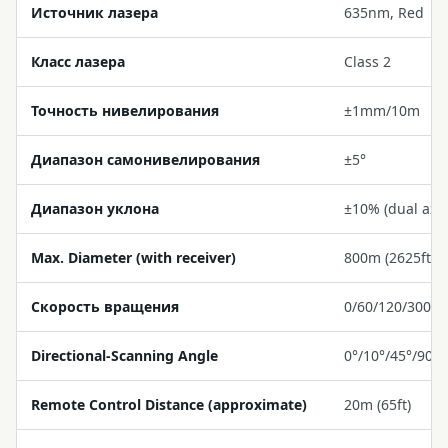
Источник лазера
635nm, Red
Класс лазера
Class 2
Точность нивелирования
±1mm/10m
Диапазон самонивелирования
±5°
Диапазон уклона
±10% (dual axis
Max. Diameter (with receiver)
800m (2625ft)
Скорость вращения
0/60/120/300/
Directional-Scanning Angle
0°/10°/45°/90°/
Remote Control Distance (approximate)
20m (65ft)