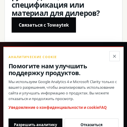
спецификация или
материал для дилеров?
Связаться с Towaytek
®
×
АНАЛИТИЧЕСКИЕ COOKIE
Помогите нам улучшить
Точные продукты, подтверждённые характеристики и
поддержку продуктов.
прямая глобальная поддержка.
Мы используем Google Analytics 4 и Microsoft Clarity только с
© 2026 Toway Technology (Shanghai) Co., Ltd. Все права
вашего разрешения, чтобы анализировать использование
защищены.
сайта и улучшать информацию о продуктах. Вы можете
Конфиденциальность и файлы cookie
FAQ
Настройки cookie
отказаться и продолжить просмотр.
МАТЕРИАЛЫ ПО ПРОДУКЦИИ И СОТРУДНИЧЕСТВО
Уведомление о конфиденциальности и cookie
FAQ
С ДИЛЕРАМИ
morgan@towaygroup.com
Разрешить аналитику
Отказаться