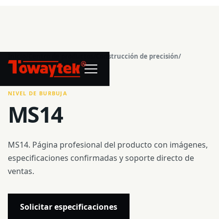
Inicio
/
Centro de productos
/
Construcción de precisión
/
®
Nivel de burbuja
/
MS14
NIVEL DE BURBUJA
MS14
MS14. Página profesional del producto con imágenes,
especificaciones confirmadas y soporte directo de
ventas.
Solicitar especificaciones