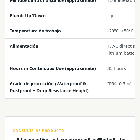
Remote Control Distance (approximate)
150m(default)
Plumb Up/Down
Up
Temperatura de trabajo
-20°C~+50°C (-
Alimentación
1. AC direct su
lithium battery
Hours in Continuous Use (approximate)
35 hours
Grado de protección (Waterproof &
IP54, 0.5m(1.65f
Dustproof + Drop Resistance Height)
CONSULTA DE PRODUCTO