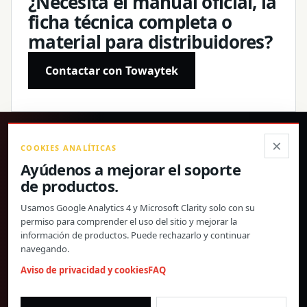
¿Necesita el manual oficial, la
ficha técnica completa o
material para distribuidores?
Contactar con Towaytek
®
×
COOKIES ANALÍTICAS
Ayúdenos a mejorar el soporte
Productos de precisión, especificaciones confirmadas y
de productos.
soporte global directo.
Usamos Google Analytics 4 y Microsoft Clarity solo con su
© 2026 Toway Technology (Shanghai) Co., Ltd. Todos los derechos
permiso para comprender el uso del sitio y mejorar la
reservados.
información de productos. Puede rechazarlo y continuar
Privacidad y cookies
FAQ
Configuración de cookies
navegando.
MATERIALES DE PRODUCTO Y COOPERACIÓN CON
Aviso de privacidad y cookies
FAQ
DISTRIBUIDORES
morgan@towaygroup.com