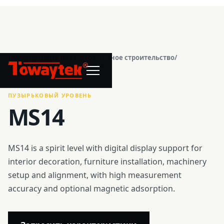
Главная
/
Центр продуктов
/
Точное строительство
/
®
Пузырьковый уровень
/
MS14
ПУЗЫРЬКОВЫЙ УРОВЕНЬ
MS14
MS14 is a spirit level with digital display support for
interior decoration, furniture installation, machinery
setup and alignment, with high measurement
accuracy and optional magnetic adsorption.