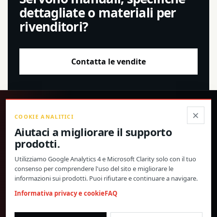
dettagliate o materiali per
rivenditori?
Contatta le vendite
®
×
COOKIE ANALITICI
Aiutaci a migliorare il supporto
Prodotti di precisione, specifiche confermate e supporto
prodotti.
globale diretto.
Utilizziamo Google Analytics 4 e Microsoft Clarity solo con il tuo
© 2026 Toway Technology (Shanghai) Co., Ltd. Tutti i diritti riservati.
consenso per comprendere l'uso del sito e migliorare le
Privacy e cookie
FAQ
Impostazioni cookie
informazioni sui prodotti. Puoi rifiutare e continuare a navigare.
MATERIALI DI PRODOTTO E COLLABORAZIONE
Informativa privacy e cookie
FAQ
RIVENDITORI
morgan@towaygroup.com