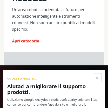
Un'area robotica orientata al futuro per
automazione intelligente e strumenti
connessi. Non sono ancora pubblicati modelli
specifici.
Apri categoria
®
×
COOKIE ANALITICI
Aiutaci a migliorare il supporto
Prodotti di precisione, specifiche confermate e supporto
prodotti.
globale diretto.
Utilizziamo Google Analytics 4 e Microsoft Clarity solo con il tuo
© 2026 Toway Technology (Shanghai) Co., Ltd. Tutti i diritti riservati.
consenso per comprendere l'uso del sito e migliorare le