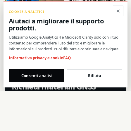
×
COOKIE ANALITICI
Aiutaci a migliorare il supporto
prodotti.
Scelto da agricoltori in tutto il mondo
Utilizziamo Google Analytics 4 e Microsoft Clarity solo con il tuo
consenso per comprendere l'uso del sito e migliorare le
Esempi di installazione e utilizzo in cabina mostrano il
informazioni sui prodotti. Puoi rifiutare e continuare a navigare.
sistema su diverse macchine agricole.
Informativa privacy e cookie
FAQ
Consenti analisi
Rifiuta
Richiedi materiali GNSS
Autosteering System AG608
Contatta le vendite