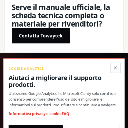
Serve il manuale ufficiale, la
scheda tecnica completa o
materiale per rivenditori?
Contatta Towaytek
®
×
COOKIE ANALITICI
Aiutaci a migliorare il supporto
Prodotti di precisione, specifiche confermate e supporto
prodotti.
globale diretto.
Utilizziamo Google Analytics 4 e Microsoft Clarity solo con il tuo
© 2026 Toway Technology (Shanghai) Co., Ltd. Tutti i diritti riservati.
consenso per comprendere l'uso del sito e migliorare le
Privacy e cookie
FAQ
Impostazioni cookie
informazioni sui prodotti. Puoi rifiutare e continuare a navigare.
MATERIALI DI PRODOTTO E COLLABORAZIONE
Informativa privacy e cookie
FAQ
RIVENDITORI
morgan@towaygroup.com