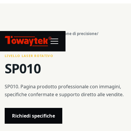
Home
/
Centro prodotti
/
Costruzione di precisione
/
®
Livello laser rotativo
/
SP010
LIVELLO LASER ROTATIVO
SP010
SP010. Pagina prodotto professionale con immagini,
specifiche confermate e supporto diretto alle vendite.
Richiedi specifiche