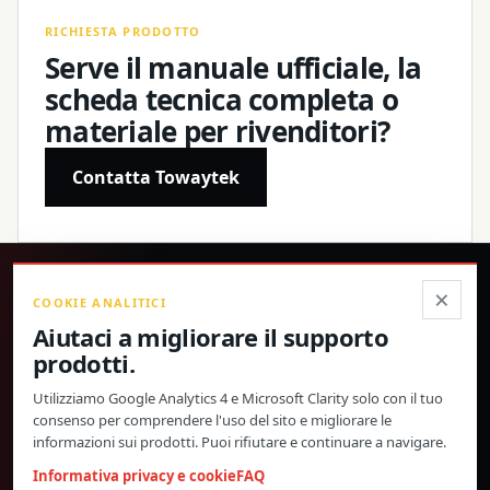
RICHIESTA PRODOTTO
Serve il manuale ufficiale, la
scheda tecnica completa o
materiale per rivenditori?
Contatta Towaytek
®
×
COOKIE ANALITICI
Aiutaci a migliorare il supporto
Prodotti di precisione, specifiche confermate e supporto
prodotti.
globale diretto.
Utilizziamo Google Analytics 4 e Microsoft Clarity solo con il tuo
© 2026 Toway Technology (Shanghai) Co., Ltd. Tutti i diritti riservati.
consenso per comprendere l'uso del sito e migliorare le
Privacy e cookie
FAQ
Impostazioni cookie
informazioni sui prodotti. Puoi rifiutare e continuare a navigare.
MATERIALI DI PRODOTTO E COLLABORAZIONE
Informativa privacy e cookie
FAQ
RIVENDITORI