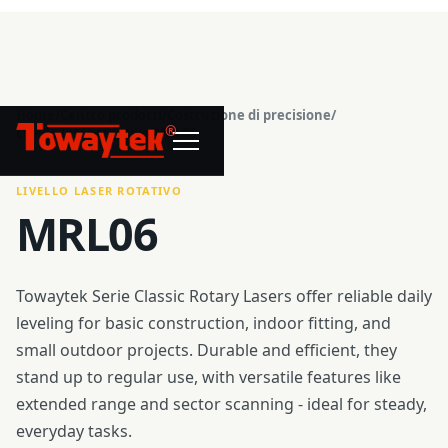
Home
/
Centro prodotti
/
Costruzione di precisione
/
®
Livello laser rotativo
/
MRL06
LIVELLO LASER ROTATIVO
MRL06
Towaytek Serie Classic Rotary Lasers offer reliable daily
leveling for basic construction, indoor fitting, and
small outdoor projects. Durable and efficient, they
stand up to regular use, with versatile features like
extended range and sector scanning - ideal for steady,
everyday tasks.