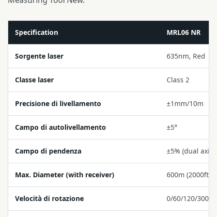
Measuring Tool New.
Specification
MRL06 NR
Sorgente laser
635nm, Red
Classe laser
Class 2
Precisione di livellamento
±1mm/10m
Campo di autolivellamento
±5°
Campo di pendenza
±5% (dual axis)
Max. Diameter (with receiver)
600m (2000ft)
Velocità di rotazione
0/60/120/300/