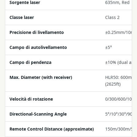
Sorgente laser
635nm, Red
Classe laser
Class 2
Precisione di livellamento
±0.25mm/10m
Campo di autolivellamento
±5°
Campo di pendenza
±10% (dual axis
Max. Diameter (with receiver)
HLR50: 600m (1
(2625ft)
Velocità di rotazione
0/300/600/100
Directional-Scanning Angle
5°/10°/30°/90°
Remote Control Distance (approximate)
150m/300m/500