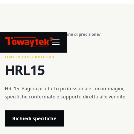
Home
/
Centro prodotti
/
Costruzione di precisione
/
®
Livello laser rotativo
/
HRL15
LIVELLO LASER ROTATIVO
HRL15
HRL15. Pagina prodotto professionale con immagini,
specifiche confermate e supporto diretto alle vendite.
Richiedi specifiche