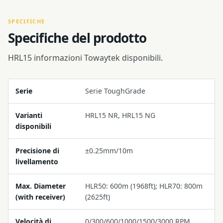
SPECIFICHE
Specifiche del prodotto
HRL15 informazioni Towaytek disponibili.
Serie
Serie ToughGrade
Varianti
HRL15 NR, HRL15 NG
disponibili
Precisione di
±0.25mm/10m
livellamento
Max. Diameter
HLR50: 600m (1968ft); HLR70: 800m
(with receiver)
(2625ft)
Velocità di
0/300/600/1000/1500/3000 RPM