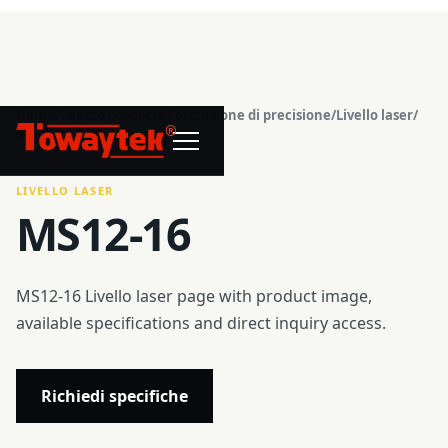
Home
/
Centro prodotti
/
Costruzione di precisione
/
Livello laser
/
®
MS12-16
LIVELLO LASER
MS12-16
MS12-16 Livello laser page with product image,
available specifications and direct inquiry access.
Richiedi specifiche