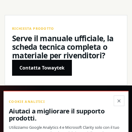
RICHIESTA PRODOTTO
Serve il manuale ufficiale, la
scheda tecnica completa o
materiale per rivenditori?
Contatta Towaytek
®
×
COOKIE ANALITICI
Aiutaci a migliorare il supporto
Prodotti di precisione, specifiche confermate e supporto
prodotti.
globale diretto.
Utilizziamo Google Analytics 4 e Microsoft Clarity solo con il tuo
© 2026 Toway Technology (Shanghai) Co., Ltd. Tutti i diritti riservati.