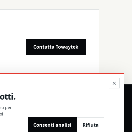
Contatta Towaytek
×
otti.
nso per
ZIONE RIVENDITORI
oi
Consenti analisi
Rifiuta