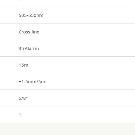
505-550nm
Cross-line
3°(Alarm)
15m
±1.5mm/5m
5/8"
1