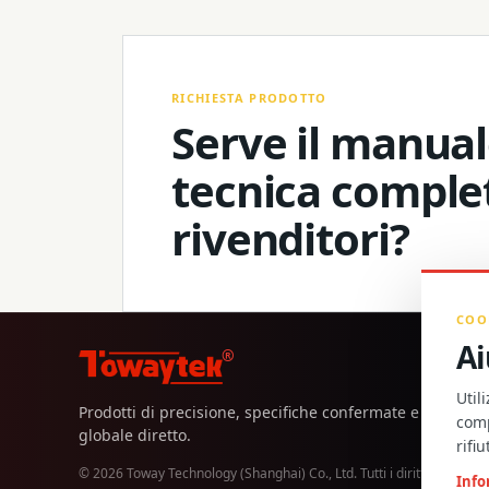
RICHIESTA PRODOTTO
Serve il manuale
tecnica comple
rivenditori?
COO
Ai
®
Util
Prodotti di precisione, specifiche confermate e support
comp
globale diretto.
rifi
© 2026 Toway Technology (Shanghai) Co., Ltd. Tutti i diritti riservati.
Info