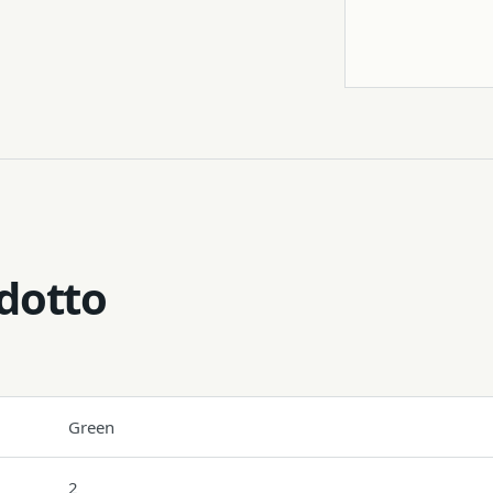
Treppiede
odotto
Green
2