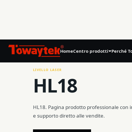
01
®
Home
Centro prodotti
Perché T
Home
/
Centro prodotti
/
Costruzione di precisione
/
Li
Agricoltura di precisione
LIVELLO LASER
HL18
GNSS Land Leveling System AG808
GNSS Autosteering System AG608
Laser Land Leveling System AG606
HL18. Pagina prodotto professionale con 
e supporto diretto alle vendite.