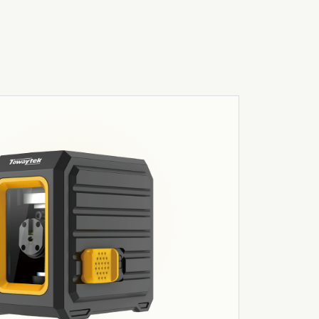
03
Robotica