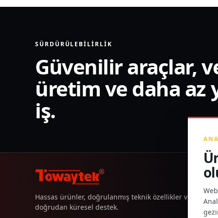
SÜRDÜRÜLEBILIRLIK
Güvenilir araçlar, v
üretim ve daha az 
iş.
ANA
Ür
ol
®
Web 
Hassas ürünler, doğrulanmış teknik özellikler ve
Anal
doğrudan küresel destek.
gezi