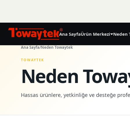
®
Ana Sayfa
Ürün Merkezi
Neden 
01
Ana Sayfa
/
Neden Towaytek
Hassas Tarım
TOWAYTEK
Neden Towa
GNSS Land Leveling System AG808
GNSS Autosteering System AG608
Hassas ürünlere, yetkinliğe ve desteğe profes
Laser Land Leveling System AG606