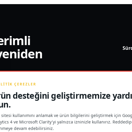
erimli
Sürd
yeniden
LITIK ÇEREZLER
ün desteğini geliştirmemize yard
un.
sitesi kullanımını anlamak ve ürün bilgilerini geliştirmek için Goo
ÜRÜN MATERYALLERI 
ytics 4 ve Microsoft Clarity'yi yalnızca izninizle kullanırız. Reddedip
morgan@towayg
nmeye devam edebilirsiniz.