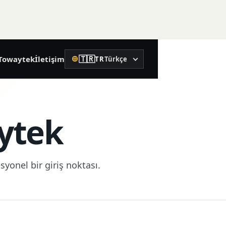
🇹🇷
Towaytek
İletişim
TR
Türkçe
Dil
02
Hassas İnşaat
ytek
Döner lazer nivo
Lazer nivo
yonel bir giriş noktası.
Lazer mesafe ölçer
Su terazisi
Makine kontrol alıcısı