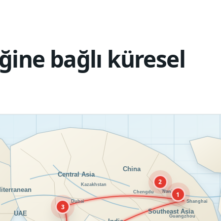
ğine bağlı küresel
2
1
3