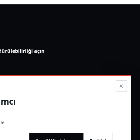
ürülebilirliği açın
×
ımcı
gle
VE BAYI IŞ BIRLIĞI
roup.com