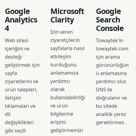
Google
Microsoft
Google
Analytics
Clarity
Search
4
Console
İzin veren
ziyaretçilerin
Web sitesi
Towaytek'in
sayfalarla nasıl
içeriğini ve
towaytek.com
etkileşim
desteği
için arama
kurduğunu
geliştirmek için
görünürlüğün
anlamamıza
sayfa
ü anlamasına
yardımcı
ziyaretlerini ve
yardımcı olur.
olarak
ürün talepleri,
DNS ile
kullanılabilirliği
iletişim
doğrulanır ve
ve ürün
tıklamaları ve
bu sitede
bilgilerine
dil
analitik çerez
erişimi
değişiklikleri
gerektirmez.
geliştirmemizi
gibi seçili