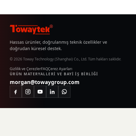
®
Hassas ürünler, doğrulanmış teknik özellikler ve
doğrudan küresel destek.
© 2026 Toway Technology (Shanghai) Co., Ltd. Tüm hakları saklıdır.
Gizlilik ve Çerezler
FAQ
Çerez Ayarları
ÜRÜN MATERYALLERI VE BAYI IŞ BIRLIĞI
morgan@towaygroup.com