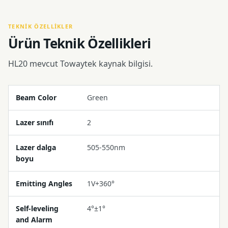
TEKNIK ÖZELLIKLER
Ürün Teknik Özellikleri
HL20 mevcut Towaytek kaynak bilgisi.
Beam Color
Green
Lazer sınıfı
2
Lazer dalga
505-550nm
boyu
Emitting Angles
1V+360°
Self-leveling
4°±1°
and Alarm