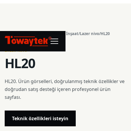
Ana Sayfa
/
Ürün Merkezi
/
Hassas İnşaat
/
Lazer nivo
/
HL20
®
LAZER NIVO
HL20
HL20. Ürün görselleri, doğrulanmış teknik özellikler ve
doğrudan satış desteği içeren profesyonel ürün
sayfası.
Teknik özellikleri isteyin