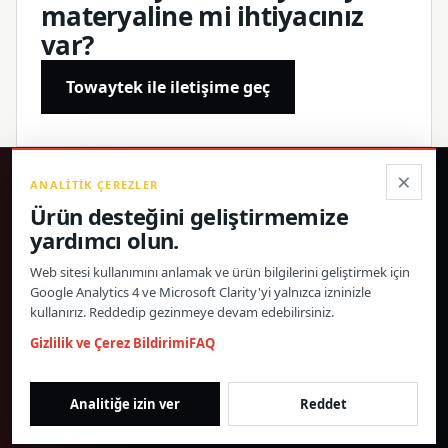
materyaline mi ihtiyacınız
var?
Towaytek ile iletişime geç
×
ANALITIK ÇEREZLER
®
Ürün desteğini geliştirmemize
yardımcı olun.
Hassas ürünler, doğrulanmış teknik özellikler ve
doğrudan küresel destek.
Web sitesi kullanımını anlamak ve ürün bilgilerini geliştirmek için
Google Analytics 4 ve Microsoft Clarity'yi yalnızca izninizle
© 2026 Toway Technology (Shanghai) Co., Ltd. Tüm hakları saklıdır.
kullanırız. Reddedip gezinmeye devam edebilirsiniz.
Gizlilik ve Çerezler
FAQ
Çerez Ayarları
Gizlilik ve Çerez Bildirimi
FAQ
ÜRÜN MATERYALLERI VE BAYI IŞ BIRLIĞI
morgan@towaygroup.com
Analitiğe izin ver
Reddet