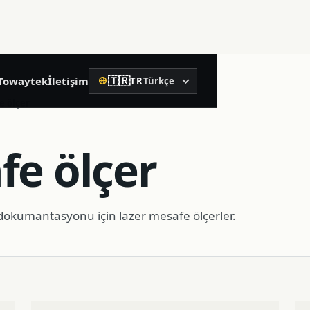
🇹🇷
Towaytek
İletişim
TR
Türkçe
Dil
02
e ölçer
Hassas İnşaat
fe ölçer
Döner lazer nivo
Lazer nivo
 dokümantasyonu için lazer mesafe ölçerler.
Lazer mesafe ölçer
Su terazisi
Makine kontrol alıcısı