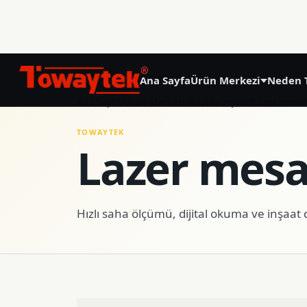
®
Ana Sayfa
Ürün Merkezi
Neden 
01
Ana Sayfa
/
Ürün Merkezi
/
Hassas İnşaat
/
Lazer mesaf
Hassas Tarım
TOWAYTEK
Lazer mesa
GNSS Land Leveling System AG808
GNSS Autosteering System AG608
Hızlı saha ölçümü, dijital okuma ve inşaat
Laser Land Leveling System AG606