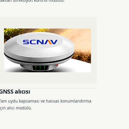
takılan direksiyon kontrol modülü.
GNSS alıcısı
Tam uydu kapsaması ve hassas konumlandırma
için alıcı modülü.