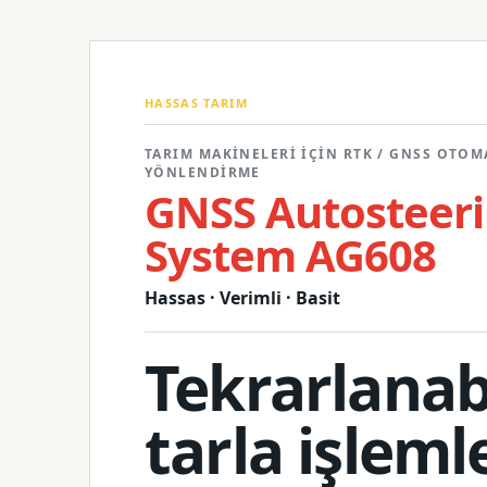
HASSAS TARIM
TARIM MAKINELERI IÇIN RTK / GNSS OTOM
YÖNLENDIRME
GNSS Autosteer
System AG608
Hassas · Verimli · Basit
Tekrarlanabi
tarla işleml