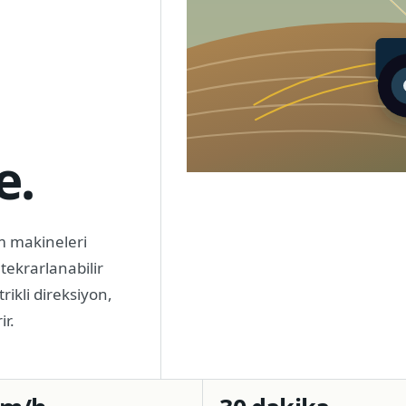
e.
m makineleri
tekrarlanabilir
rikli direksiyon,
ir.