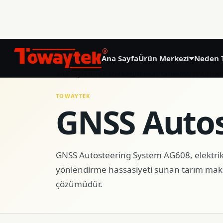
®
Ana Sayfa
Ürün Merkezi
Neden 
01
Ana Sayfa
/
Ürün Merkezi
/
Hassas Tarım
/
GNSS Autost
Hassas Tarım
TOWAYTEK
GNSS Autos
GNSS Land Leveling System AG808
GNSS Autosteering System AG608
GNSS Autosteering System AG608, elektrikl
yönlendirme hassasiyeti sunan tarım mak
Laser Land Leveling System AG606
çözümüdür.