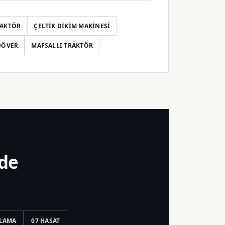
RAKTÖR
ÇELTIK DIKIM MAKINESI
DÖVER
MAFSALLI TRAKTÖR
nde
ÇLAMA
07 HASAT