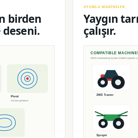
UYUMLU MAKINELER
in birden
Yaygın tar
 deseni.
çalışır.