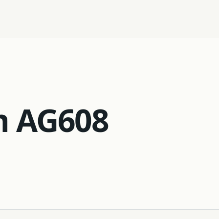
03
Robotik
m AG608