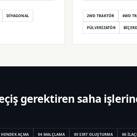
DIYAGONAL
2WD TRAKTÖR
4WD T
PÜLVERIZATÖR
BIÇER
eçiş gerektiren saha işleri
3 HENDEK AÇMA
04 MALÇLAMA
05 SIRT OLUŞTURMA
06 İLA