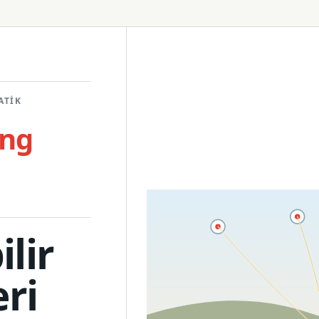
Tripod
ATIK
ing
lir
eri