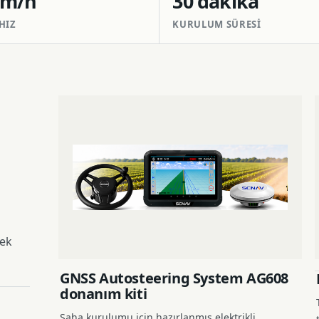
km/h
30 dakika
HIZ
KURULUM SÜRESI
çek
GNSS Autosteering System AG608
donanım kiti
Saha kurulumu için hazırlanmış elektrikli