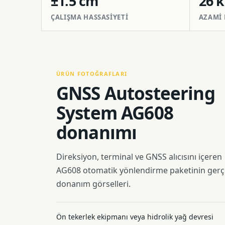
±1.5 cm
26 
ÇALIŞMA HASSASIYETI
AZAMI 
ÜRÜN FOTOĞRAFLARI
GNSS Autosteering
System AG608
donanımı
Direksiyon, terminal ve GNSS alıcısını içeren
AG608 otomatik yönlendirme paketinin ger
donanım görselleri.
Ön tekerlek ekipmanı veya hidrolik yağ devresi