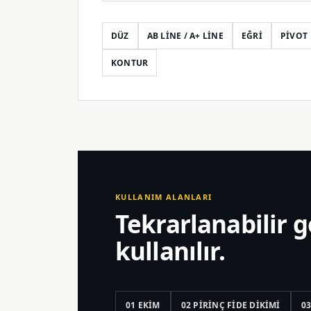
DÜZ
AB LINE / A+ LINE
EĞRI
PIVOT
KONTUR
KULLANIM ALANLARI
Tekrarlanabilir g
kullanılır.
01 EKIM
02 PIRINÇ FIDE DIKIMI
0