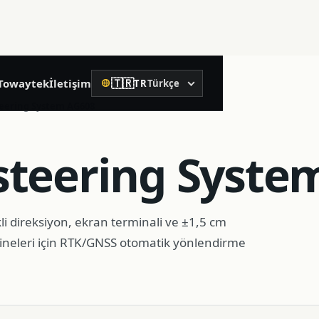
🇹🇷
Towaytek
İletişim
TR
Türkçe
Dil
02
eering System AG608
Hassas İnşaat
teering Syste
Döner lazer nivo
Lazer nivo
i direksiyon, ekran terminali ve ±1,5 cm
ineleri için RTK/GNSS otomatik yönlendirme
Lazer mesafe ölçer
Su terazisi
Makine kontrol alıcısı