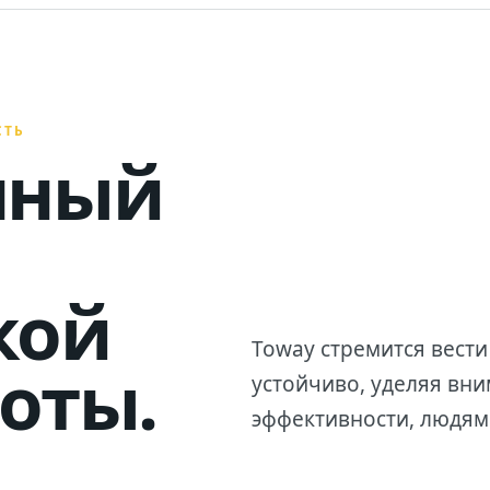
Штатив
СТЬ
нный
кой
Toway стремится вести
оты.
устойчиво, уделяя вн
эффективности, людям