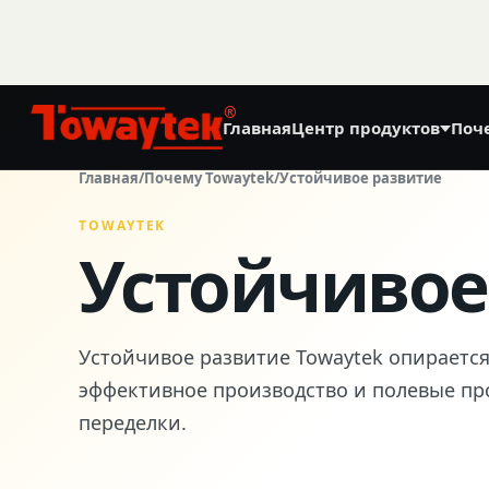
®
Главная
Центр продуктов
Поч
01
Главная
/
Почему Towaytek
/
Устойчивое развитие
Точное земледелие
TOWAYTEK
Устойчивое
GNSS Land Leveling System AG808
GNSS Autosteering System AG608
Устойчивое развитие Towaytek опираетс
Laser Land Leveling System AG606
эффективное производство и полевые п
переделки.