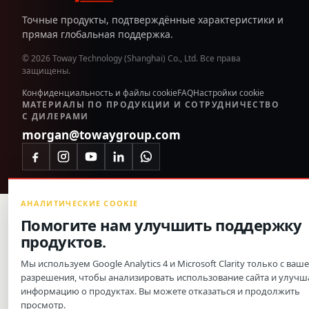
Точные продукты, подтверждённые характеристики и
прямая глобальная поддержка.
© 2026 Toway Technology (Shanghai) Co., Ltd. Все права
защищены.
Конфиденциальность и файлы cookie
FAQ
Настройки cookie
МАТЕРИАЛЫ ПО ПРОДУКЦИИ И СОТРУДНИЧЕСТВО
С ДИЛЕРАМИ
morgan@towaygroup.com
АНАЛИТИЧЕСКИЕ COOKIE
Помогите нам улучшить поддержку
продуктов.
Мы используем Google Analytics 4 и Microsoft Clarity только с ваш
разрешения, чтобы анализировать использование сайта и улучш
информацию о продуктах. Вы можете отказаться и продолжить
просмотр.