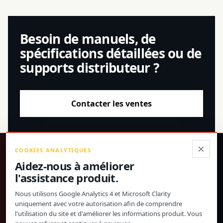
Besoin de manuels, de
spécifications détaillées ou de
supports distributeur ?
Contacter les ventes
×
COOKIES ANALYTIQUES
®
Aidez-nous à améliorer
l'assistance produit.
Produits de précision, spécifications confirmées et
assistance mondiale directe.
Nous utilisons Google Analytics 4 et Microsoft Clarity
uniquement avec votre autorisation afin de comprendre
© 2026 Toway Technology (Shanghai) Co., Ltd. Tous droits réservés.
l'utilisation du site et d'améliorer les informations produit. Vous
Confidentialité et cookies
FAQ
Paramètres des cookies