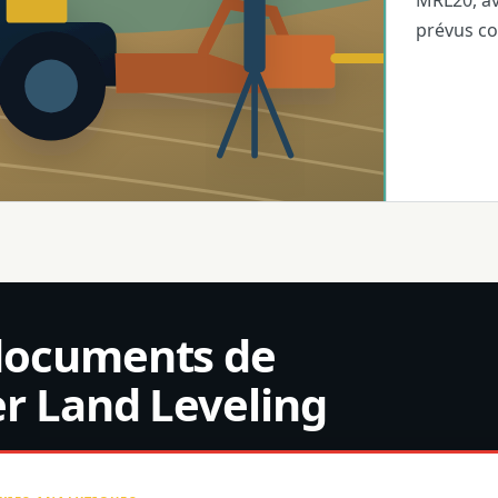
MRL20, av
prévus c
documents de
r Land Leveling