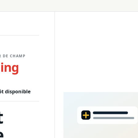
Trépied
R DE CHAMP
ling
ôt disponible
t
e