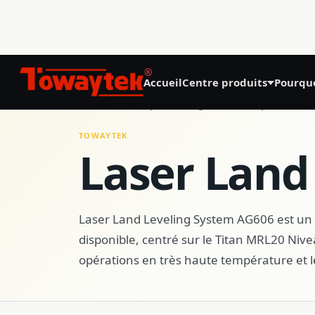
®
Accueil
Centre produits
Pourqu
01
Accueil
/
Centre produits
/
Agriculture de précision
/
L
Agriculture de précision
TOWAYTEK
Laser Land
GNSS Land Leveling System AG808
GNSS Autosteering System AG608
Laser Land Leveling System AG606 est un 
disponible, centré sur le Titan MRL20 Nivea
Laser Land Leveling System AG606
opérations en très haute température et le