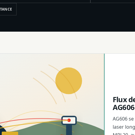
STANCE
Flux d
AG606
AG606 se 
laser lon