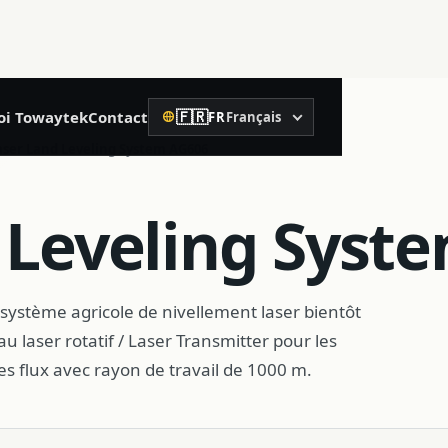
🇫🇷
oi Towaytek
Contact
FR
Français
Langue
02
aser Land Leveling System AG606
Construction de précision
 Leveling Syst
Niveau laser rotatif
Niveau laser
système agricole de nivellement laser bientôt
u laser rotatif / Laser Transmitter pour les
Télémètre laser
s flux avec rayon de travail de 1000 m.
Niveau à bulle
Récepteur de contrôle machine