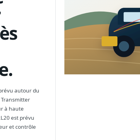
r
ès
e.
prévu autour du
r Transmitter
ur à haute
L20 est prévu
eur et contrôle