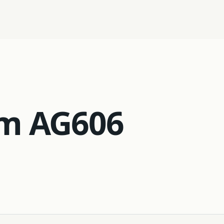
03
Robotique
em AG606