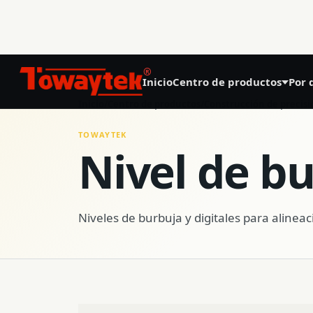
®
Inicio
Centro de productos
Por 
01
Inicio
/
Centro de productos
/
Construcción de precisi
Agricultura de precisión
TOWAYTEK
Nivel de b
GNSS Land Leveling System AG808
GNSS Autosteering System AG608
Niveles de burbuja y digitales para aline
Laser Land Leveling System AG606