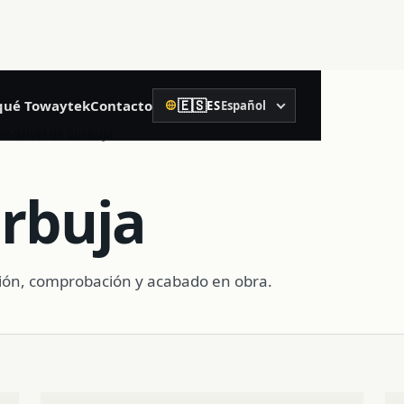
🇪🇸
qué Towaytek
Contacto
ES
Español
Idioma
02
ón
/
Nivel de burbuja
Construcción de precisión
urbuja
Nivel láser rotativo
Nivel láser
ación, comprobación y acabado en obra.
Medidor láser de distancia
Nivel de burbuja
Receptor de control de maquinaria