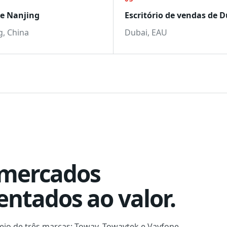
 de Nanjing
Escritório de vendas de 
g, China
Dubai, EAU
 mercados
ientados ao valor.
eio de três marcas: Toway, Towaytek e Vayfone.