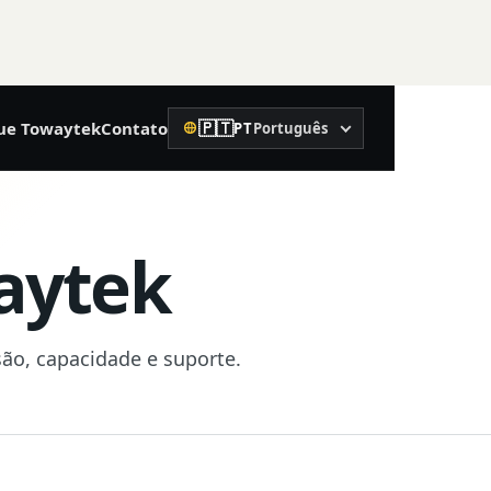
🇵🇹
ue Towaytek
Contato
PT
Português
Idioma
02
Construção de precisão
aytek
Nível laser rotativo
Nível laser
são, capacidade e suporte.
Medidor de distância a laser
Nível de bolha
Receptor de controle de máquinas