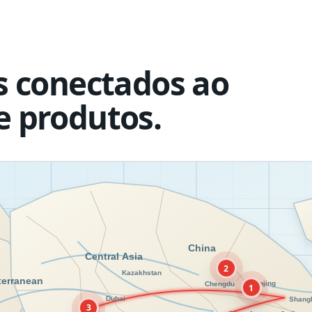
is conectados ao
e produtos.
2
1
3