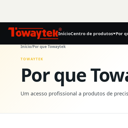
®
Início
Centro de produtos
Por q
01
Início
/
Por que Towaytek
Agricultura de precisão
TOWAYTEK
Por que Tow
GNSS Land Leveling System AG808
GNSS Autosteering System AG608
Um acesso profissional a produtos de preci
Laser Land Leveling System AG606