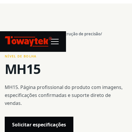
Início
/
Centro de produtos
/
Construção de precisão
/
®
Nível de bolha
/
MH15
NÍVEL DE BOLHA
MH15
MH15. Página profissional do produto com imagens,
especificações confirmadas e suporte direto de
vendas.
Solicitar especificações