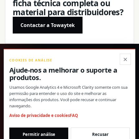
ficha técnica completa ou
material para distribuidores?
Contactar a Towaytek
®
×
COOKIES DE ANÁLISE
Ajude-nos a melhorar o suporte a
Produtos de precisão, especificações confirmadas e
produtos.
suporte global direto.
Usamos Google Analytics 4 e Microsoft Clarity somente com sua
© 2026 Toway Technology (Shanghai) Co., Ltd. Todos os direitos
permissão para entender o uso do site e melhorar as
reservados.
informações dos produtos. Você pode recusar e continuar
Privacidade e cookies
FAQ
Configurações de cookies
navegando.
MATERIAIS DE PRODUTO E COOPERAÇÃO COM
Aviso de privacidade e cookies
FAQ
DISTRIBUIDORES
morgan@towaygroup.com
Permitir análise
Recusar