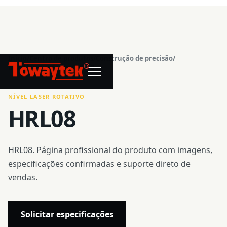
Início
/
Centro de produtos
/
Construção de precisão
/
®
Nível laser rotativo
/
HRL08
NÍVEL LASER ROTATIVO
HRL08
HRL08. Página profissional do produto com imagens,
especificações confirmadas e suporte direto de
vendas.
Solicitar especificações