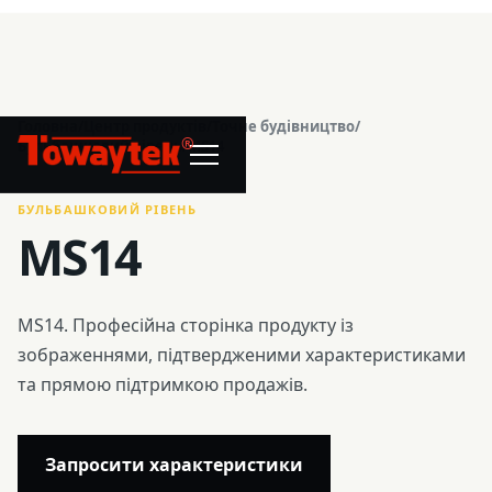
Головна
/
Центр продуктів
/
Точне будівництво
/
®
Бульбашковий рівень
/
MS14
БУЛЬБАШКОВИЙ РІВЕНЬ
MS14
MS14. Професійна сторінка продукту із
зображеннями, підтвердженими характеристиками
та прямою підтримкою продажів.
Запросити характеристики