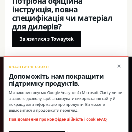
Потрібна офіційна
інструкція, повна
специфікація чи матеріал
для дилерів?
Зв'язатися з Towaytek
×
АНАЛІТИЧНІ COOKIE
®
Допоможіть нам покращити
підтримку продуктів.
Точні продукти, підтверджені характеристики та
пряма глобальна підтримка.
Ми використовуємо Google Analytics 4 і Microsoft Clarity лише
з вашого дозволу, щоб аналізувати використання сайту й
© 2026 Toway Technology (Shanghai) Co., Ltd. Усі права захищено.
покращувати інформацію про продукти. Ви можете
Конфіденційність і файли cookie
FAQ
Налаштування cookie
відмовитися й продовжити перегляд.
МАТЕРІАЛИ ПРО ПРОДУКЦІЮ ТА СПІВПРАЦЯ З
Повідомлення про конфіденційність і cookie
FAQ
ДИЛЕРАМИ
morgan@towaygroup.com