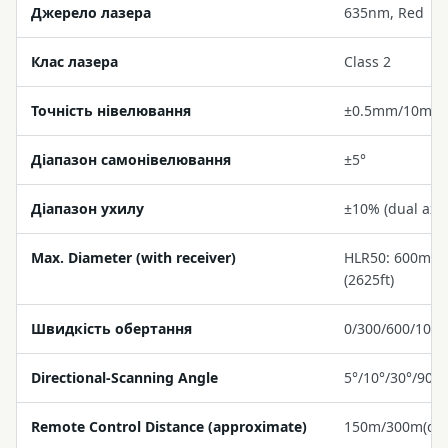
Джерело лазера
635nm, Red
Клас лазера
Class 2
Точність нівелювання
±0.5mm/10m
Діапазон самонівелювання
±5°
Діапазон ухилу
±10% (dual axis
Max. Diameter (with receiver)
HLR50: 600m (1
(2625ft)
Швидкість обертання
0/300/600/100
Directional-Scanning Angle
5°/10°/30°/90°
Remote Control Distance (approximate)
150m/300m(def