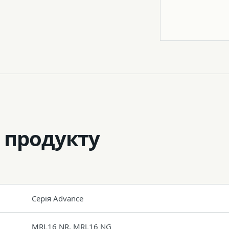
Штатив
 продукту
Серія Advance
MRL16 NR, MRL16 NG