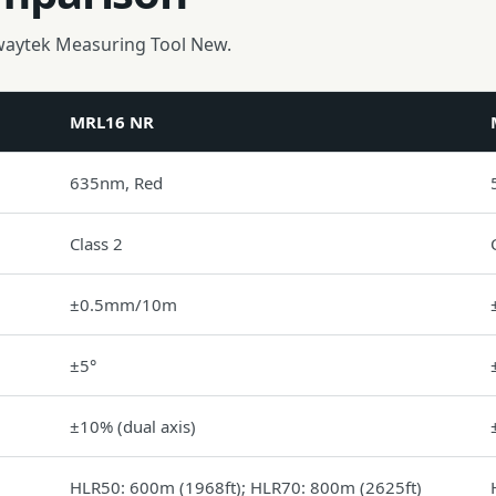
waytek Measuring Tool New.
MRL16 NR
635nm, Red
Class 2
±0.5mm/10m
±5°
±10% (dual axis)
HLR50: 600m (1968ft); HLR70: 800m (2625ft)