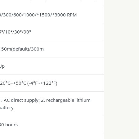
0/300/600/1000/*1500/*3000 RPM
5°/10°/30°/90°
150m(default)/300m
Up
-20°C~+50°C (-4°F~+122°F)
1. AC direct supply; 2. rechargeable lithium
battery
30 hours