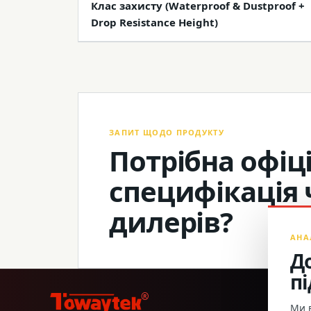
Клас захисту (Waterproof & Dustproof +
Drop Resistance Height)
ЗАПИТ ЩОДО ПРОДУКТУ
Потрібна офіці
специфікація 
дилерів?
АНА
Д
п
®
Ми в