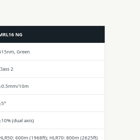
MRL16 NG
515nm, Green
Class 2
±0.5mm/10m
±5°
±10% (dual axis)
HLR50: 600m (1968ft); HLR70: 800m (2625ft)