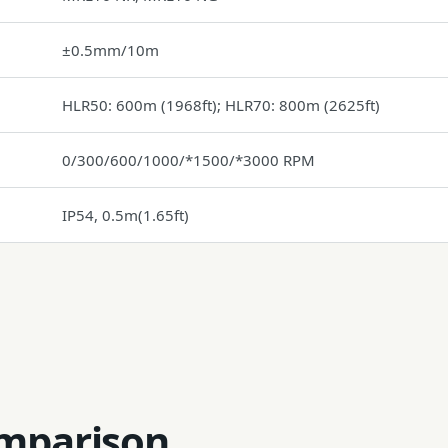
±0.5mm/10m
HLR50: 600m (1968ft); HLR70: 800m (2625ft)
0/300/600/1000/*1500/*3000 RPM
IP54, 0.5m(1.65ft)
omparison