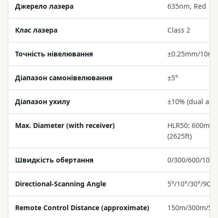
Джерело лазера
635nm, Red
Клас лазера
Class 2
Точність нівелювання
±0.25mm/10m
Діапазон самонівелювання
±5°
Діапазон ухилу
±10% (dual axis
Max. Diameter (with receiver)
HLR50: 600m (1
(2625ft)
Швидкість обертання
0/300/600/100
Directional-Scanning Angle
5°/10°/30°/90°
Remote Control Distance (approximate)
150m/300m/500