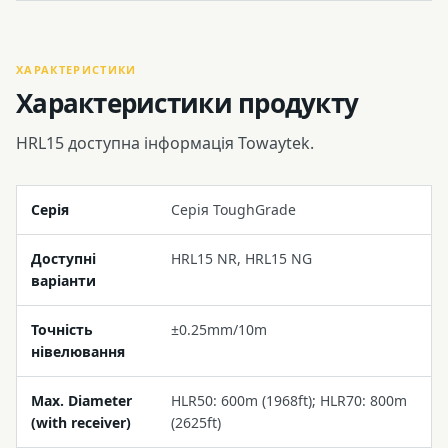
ХАРАКТЕРИСТИКИ
Характеристики продукту
HRL15 доступна інформація Towaytek.
Серія
Серія ToughGrade
Доступні
HRL15 NR, HRL15 NG
варіанти
Точність
±0.25mm/10m
нівелювання
Max. Diameter
HLR50: 600m (1968ft); HLR70: 800m
(with receiver)
(2625ft)