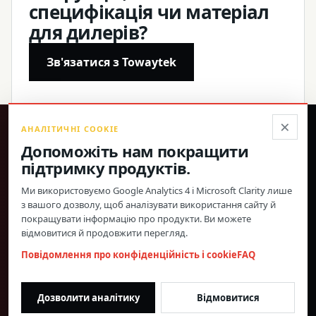
специфікація чи матеріал
для дилерів?
Зв'язатися з Towaytek
×
АНАЛІТИЧНІ COOKIE
®
Допоможіть нам покращити
підтримку продуктів.
Точні продукти, підтверджені характеристики та
пряма глобальна підтримка.
Ми використовуємо Google Analytics 4 і Microsoft Clarity лише
з вашого дозволу, щоб аналізувати використання сайту й
© 2026 Toway Technology (Shanghai) Co., Ltd. Усі права захищено.
покращувати інформацію про продукти. Ви можете
Конфіденційність і файли cookie
FAQ
Налаштування cookie
відмовитися й продовжити перегляд.
МАТЕРІАЛИ ПРО ПРОДУКЦІЮ ТА СПІВПРАЦЯ З
Повідомлення про конфіденційність і cookie
FAQ
ДИЛЕРАМИ
morgan@towaygroup.com
Дозволити аналітику
Відмовитися