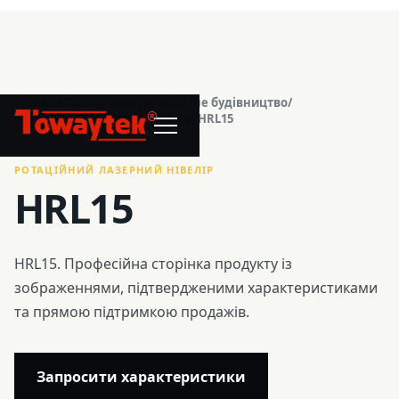
Головна
/
Центр продуктів
/
Точне будівництво
/
®
Ротаційний лазерний нівелір
/
HRL15
РОТАЦІЙНИЙ ЛАЗЕРНИЙ НІВЕЛІР
HRL15
HRL15. Професійна сторінка продукту із
зображеннями, підтвердженими характеристиками
та прямою підтримкою продажів.
Запросити характеристики