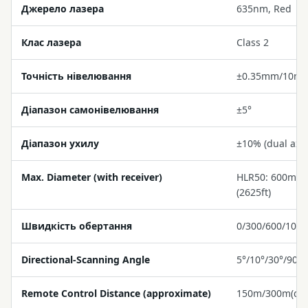
Джерело лазера
635nm, Red
Клас лазера
Class 2
Точність нівелювання
±0.35mm/10m
Діапазон самонівелювання
±5°
Діапазон ухилу
±10% (dual axis
Max. Diameter (with receiver)
HLR50: 600m (1
(2625ft)
Швидкість обертання
0/300/600/100
Directional-Scanning Angle
5°/10°/30°/90°
Remote Control Distance (approximate)
150m/300m(def