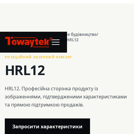
Головна
/
Центр продуктів
/
Точне будівництво
/
®
Ротаційний лазерний нівелір
/
HRL12
РОТАЦІЙНИЙ ЛАЗЕРНИЙ НІВЕЛІР
HRL12
HRL12. Професійна сторінка продукту із
зображеннями, підтвердженими характеристиками
та прямою підтримкою продажів.
Запросити характеристики