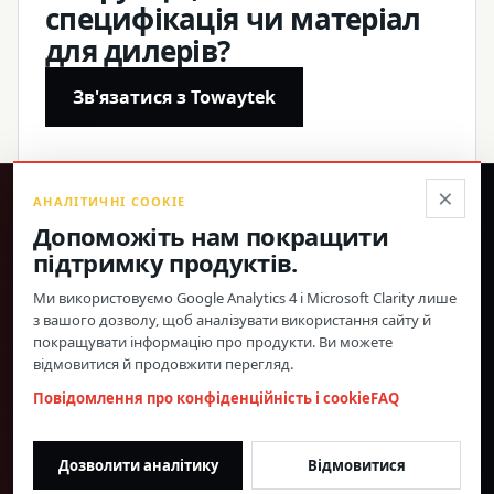
специфікація чи матеріал
для дилерів?
Зв'язатися з Towaytek
×
АНАЛІТИЧНІ COOKIE
®
Допоможіть нам покращити
підтримку продуктів.
Точні продукти, підтверджені характеристики та
пряма глобальна підтримка.
Ми використовуємо Google Analytics 4 і Microsoft Clarity лише
з вашого дозволу, щоб аналізувати використання сайту й
© 2026 Toway Technology (Shanghai) Co., Ltd. Усі права захищено.
покращувати інформацію про продукти. Ви можете
Конфіденційність і файли cookie
FAQ
Налаштування cookie
відмовитися й продовжити перегляд.
МАТЕРІАЛИ ПРО ПРОДУКЦІЮ ТА СПІВПРАЦЯ З
Повідомлення про конфіденційність і cookie
FAQ
ДИЛЕРАМИ
morgan@towaygroup.com
Дозволити аналітику
Відмовитися