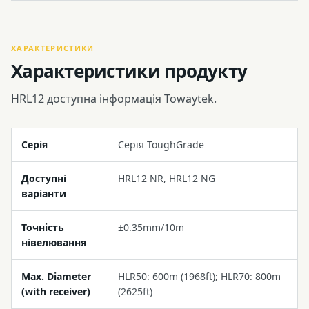
ХАРАКТЕРИСТИКИ
Характеристики продукту
HRL12 доступна інформація Towaytek.
Серія
Серія ToughGrade
Доступні
HRL12 NR, HRL12 NG
варіанти
Точність
±0.35mm/10m
нівелювання
Max. Diameter
HLR50: 600m (1968ft); HLR70: 800m
(with receiver)
(2625ft)