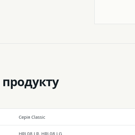
Штатив
 продукту
Серія Classic
HRL08 LR, HRL08 LG