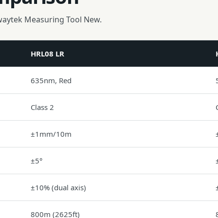
waytek Measuring Tool New.
HRL08 LR
635nm, Red
Class 2
±1mm/10m
±5°
±10% (dual axis)
800m (2625ft)