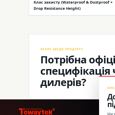
Клас захисту (Waterproof & Dustproof +
Drop Resistance Height)
ЗАПИТ ЩОДО ПРОДУКТУ
Потрібна офіці
специфікація 
дилерів?
АНА
Д
п
®
Ми в