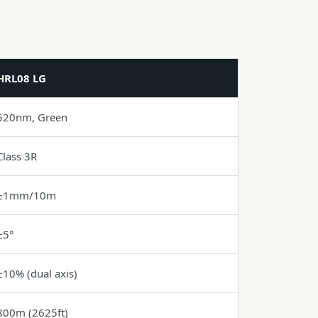
HRL08 LG
520nm, Green
Class 3R
±1mm/10m
±5°
±10% (dual axis)
800m (2625ft)