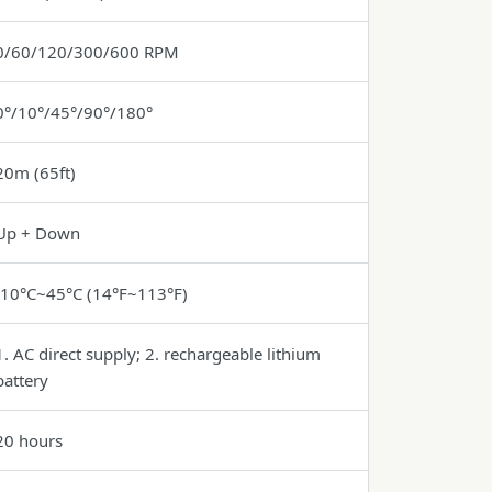
0/60/120/300/600 RPM
0°/10°/45°/90°/180°
20m (65ft)
Up + Down
-10°C~45°C (14°F~113°F)
1. AC direct supply; 2. rechargeable lithium
battery
20 hours