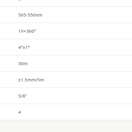
505-550nm
1V+360°
4°±1°
30m
±1.5mm/5m
5/8"
4