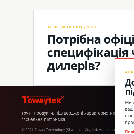
ЗАПИТ ЩОДО ПРОДУКТУ
Потрібна офіці
специфікація 
дилерів?
АНА
Д
п
®
Ми в
вашо
Точні продукти, підтверджені характеристики та пря
пок
глобальна підтримка.
про
© 2026 Toway Technology (Shanghai) Co., Ltd. Усі права захищено
Пові