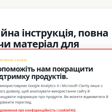
йна інструкція, повна
чи матеріал для
ЛІТИЧНІ COOKIE
опоможіть нам покращити
ідтримку продуктів.
икористовуємо Google Analytics 4 і Microsoft Clarity лише з
го дозволу, щоб аналізувати використання сайту й
ма
МАТЕРІАЛИ ПРО ПРОДУКЦІЮ ТА СПІВ
ращувати інформацію про продукти. Ви можете відмовитися й
morgan@towaygroup.com
довжити перегляд.
.
домлення про конфіденційність і cookie
FAQ