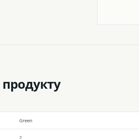
Штатив
 продукту
Green
2